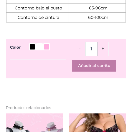
Contorno bajo el busto
65-96cm
Contorno de cintura
60-100cm
Body
Color
-
+
Exotic
cantidad
Añadir al carrito
Productos relacionados