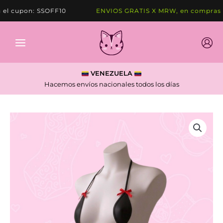
Ir
 cupon: SSOFF10
ENVIOS GRATIS X MRW, en compras de
al
contenido
VENEZUELA
Hacemos envíos nacionales todos los días