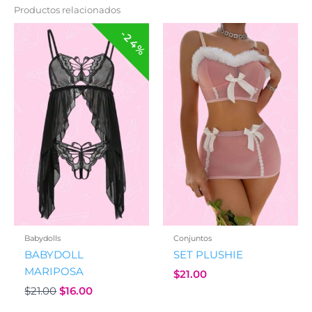
Productos relacionados
-24%
Babydolls
Conjuntos
BABYDOLL
SET PLUSHIE
MARIPOSA
$
21.00
Original
Current
$
21.00
$
16.00
price
price