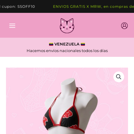
Ir
cupon: SSOFF10
ENVIOS GRATIS X MRW, en compras de 7
al
contenido
VENEZUELA
Hacemos envíos nacionales todos los días