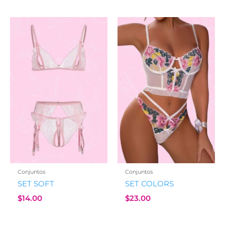
was:
is:
$21.00.
$16.00.
Conjuntos
Conjuntos
SET SOFT
SET COLORS
$
14.00
$
23.00