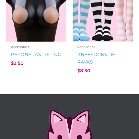
Accesorios
Accesorios
PEZONERAS LIFTING
KNEESOCKS DE
RAYAS
$
2.50
$
8.50