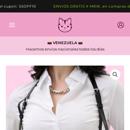
Ir
cupon: SSOFF10
ENVIOS GRATIS X MRW, en compras de 
al
contenido
VENEZUELA
Hacemos envíos nacionales todos los días