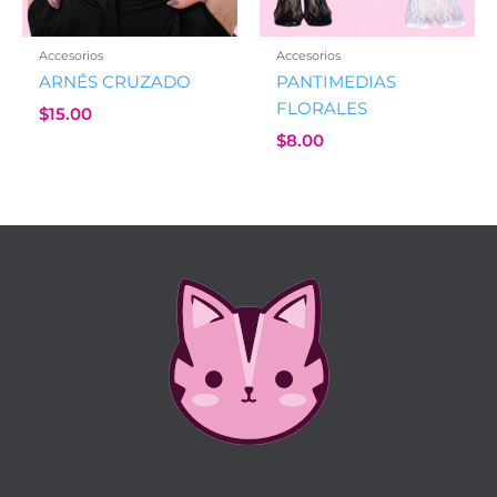
Accesorios
Accesorios
ARNÉS CRUZADO
PANTIMEDIAS
FLORALES
$
15.00
$
8.00