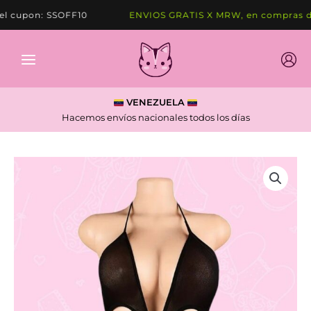
Ir
 cupon: SSOFF10
ENVIOS GRATIS X MRW, en compras de 
al
contenido
VENEZUELA
Hacemos envíos nacionales todos los días