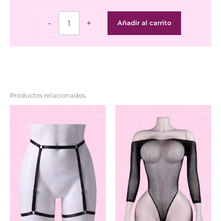
Malla
-
+
Añadir al carrito
Nocturnal
cantidad
Productos relacionados