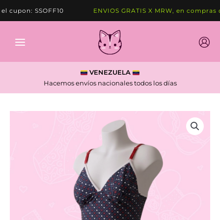
Ir
 cupon: SSOFF10
ENVIOS GRATIS X MRW, en compras de
al
contenido
VENEZUELA
Hacemos envíos nacionales todos los días