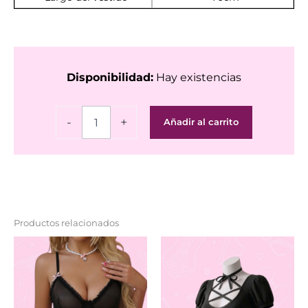
Disponibilidad:
Hay existencias
Albornoz
-
+
Añadir al carrito
Love
cantidad
Productos relacionados