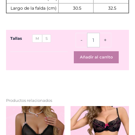
Largo de la falda (cm)
30.5
32.5
Set
Tallas
M
S
-
+
Maid
cantidad
Añadir al carrito
Productos relacionados