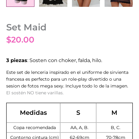
Set Maid
$
20.00
3 piezas
: Sosten con choker, falda, hilo.
Este set de lenceria inspirado en el uniforme de sirvienta
francesa es perfecto para un role-play divertido o una
sesion de fotos mega sexy. Incluye todo lo de la imagen.
El sostén NO tiene varillas.
Medidas
S
M
Copa recomendada
AA, A, B.
B, C.
Contorno cintura (cm)
62-69cm
70-78cm