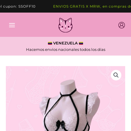
Ir
cupon: SSOFF10
ENVIOS GRATIS X MRW, en compras de 
al
contenido
VENEZUELA
Hacemos envíos nacionales todos los días