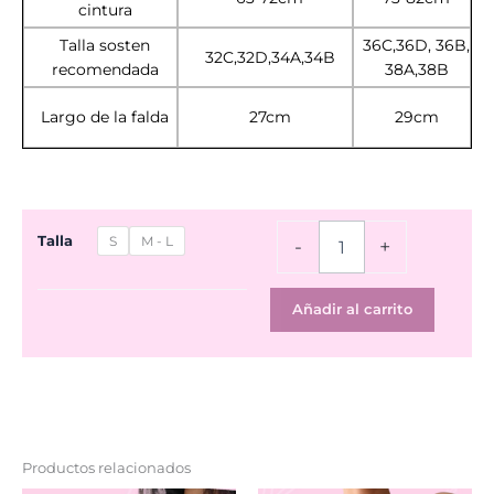
cintura
Talla sosten
36C,36D, 36B,
32C,32D,34A,34B
recomendada
38A,38B
Largo de la falda
27cm
29cm
Set
Talla
S
M - L
-
+
Helen
Navy
cantidad
Añadir al carrito
Productos relacionados