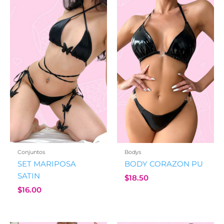
Conjuntos
Bodys
SET MARIPOSA
BODY CORAZON PU
SATIN
$
18.50
$
16.00