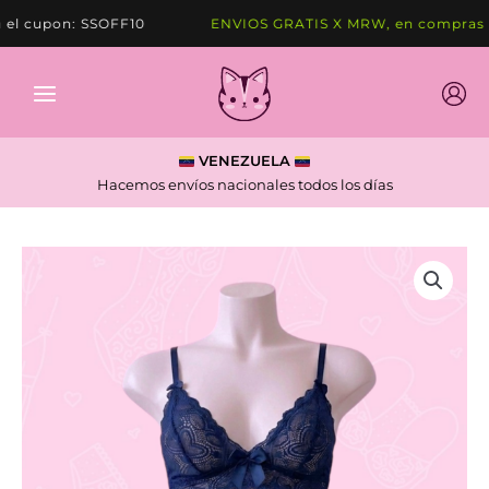
Ir
 cupon: SSOFF10
ENVIOS GRATIS X MRW, en compras de
al
contenido
VENEZUELA
Hacemos envíos nacionales todos los días