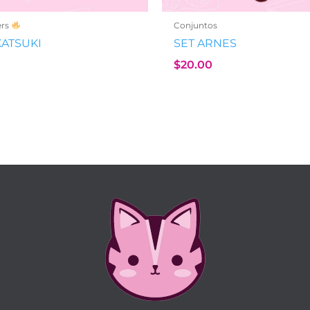
ers
Conjuntos
KATSUKI
SET ARNES
$
20.00