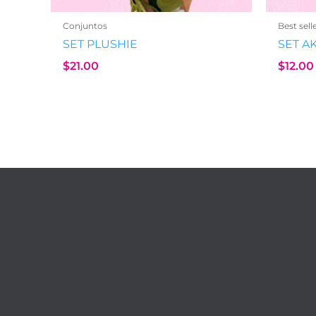
Conjuntos
Best sell
SET PLUSHIE
SET A
$
21.00
$
12.00