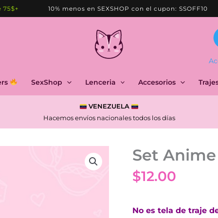
+
10% menos en SEXSHOP con el cupon: SSOFF10
Ac
ers
SexShop
Lenceria
Accesorios
Traje
VENEZUELA
Hacemos envíos nacionales todos los días
Set Anime 
$
12.00
No es tela de traje d