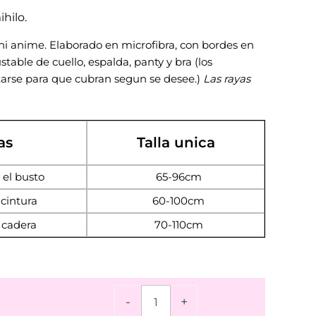
hilo.
kini anime. Elaborado en microfibra, con bordes en
stable de cuello, espalda, panty y bra (los
tarse para que cubran segun se desee.)
Las rayas
as
Talla unica
 el busto
65-96cm
cintura
60-100cm
 cadera
70-110cm
Set
-
+
Anime