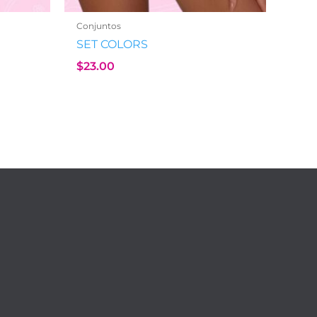
Conjuntos
SET COLORS
$
23.00