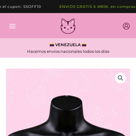
Ir
l cupon: SSOFF10
ENVIOS GRATIS X MRW, en compras de
al
contenido
VENEZUELA
Hacemos envíos nacionales todos los días