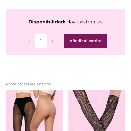
Disponibilidad:
Hay existencias
Pezoneras
-
+
Añadir al carrito
piercing
cantidad
Productos relacionados