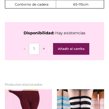
Contorno de cadera
65-115cm
Disponibilidad:
Hay existencias
Mallas
-
+
Añadir al carrito
liguero
rayadas
cantidad
Productos relacionados