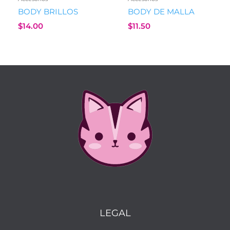
BODY BRILLOS
BODY DE MALLA
$
14.00
$
11.50
LEGAL