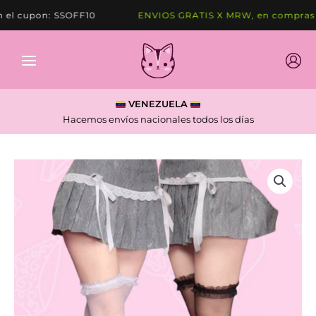
Ir
l cupon: SSOFF10
ENVIOS GRATIS X MRW, en compras d
al
contenido
VENEZUELA
Hacemos envíos nacionales todos los días