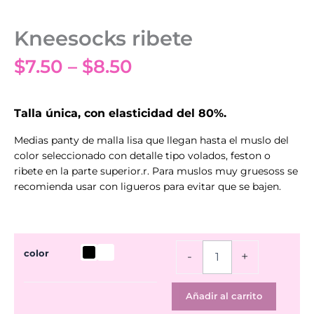
Kneesocks ribete
Price
$
7.50
–
$
8.50
range:
$7.50
Talla única, con elasticidad del 80%.
through
Medias panty de malla lisa que llegan hasta el muslo del
color seleccionado con detalle tipo volados, feston o
$8.50
ribete en la parte superior.r. Para muslos muy gruesoss se
recomienda usar con ligueros para evitar que se bajen.
Kneesocks
color
-
+
ribete
cantidad
Añadir al carrito