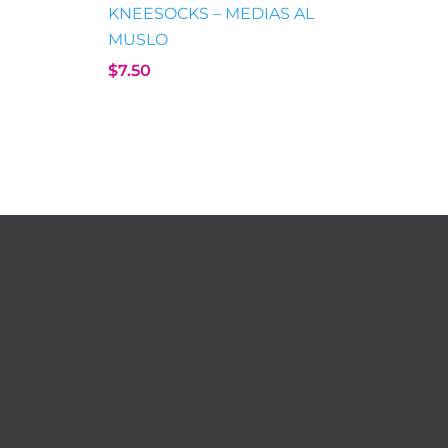
KNEESOCKS – MEDIAS AL
MUSLO
$
7.50