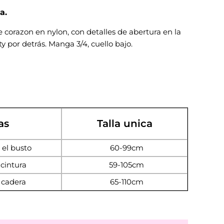
a.
corazon en nylon, con detalles de abertura en la
ty por detrás. Manga 3/4, cuello bajo.
as
Talla unica
 el busto
60-99cm
cintura
59-105cm
 cadera
65-110cm