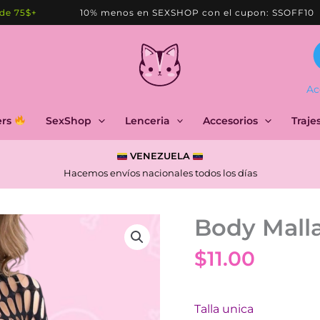
5$+
10% menos en SEXSHOP con el cupon: SSOFF10
Ac
ers
SexShop
Lenceria
Accesorios
Traje
VENEZUELA
Hacemos envíos nacionales todos los días
Body Mall
$
11.00
Talla unica