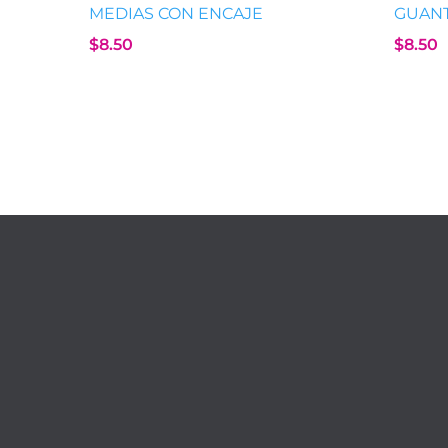
MEDIAS CON ENCAJE
GUANT
$
8.50
$
8.50