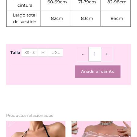
60-69cm
71-79cm
82-98cm
cintura
Largo total
82cm
83cm
86cm
del vestido
Babydoll
Talla
XS - S
M
L-XL
-
+
PINKY
cantidad
Añadir al carrito
Productos relacionados