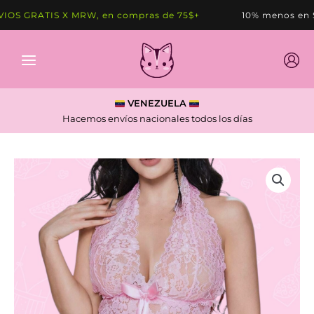
Ir
S GRATIS X MRW, en compras de 75$+
10% menos en SE
al
contenido
VENEZUELA
Hacemos envíos nacionales todos los días