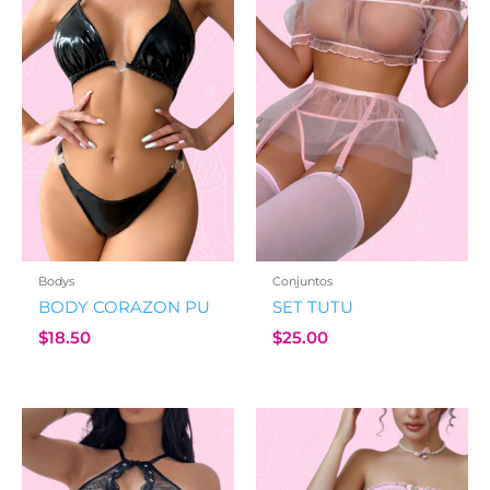
Bodys
Conjuntos
BODY CORAZON PU
SET TUTU
$
18.50
$
25.00