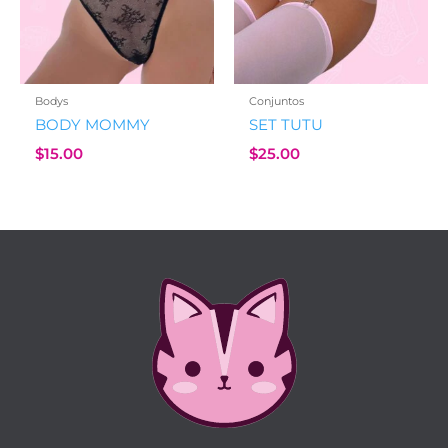
Bodys
Conjuntos
BODY MOMMY
SET TUTU
$
15.00
$
25.00