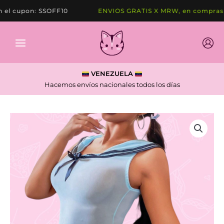
Ir
l cupon: SSOFF10
ENVIOS GRATIS X MRW, en compras de
al
contenido
VENEZUELA
Hacemos envíos nacionales todos los días