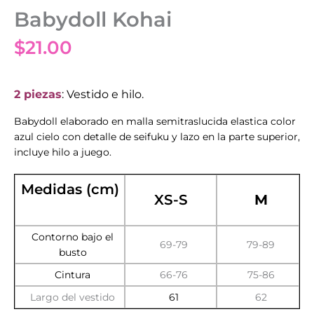
Babydoll Kohai
$
21.00
2 piezas
: Vestido e hilo.
Babydoll elaborado en malla semitraslucida elastica color
azul cielo con detalle de seifuku y lazo en la parte superior,
incluye hilo a juego.
Medidas (cm)
XS-S
M
Contorno bajo el
69-79
79-89
busto
Cintura
66-76
75-86
Largo del vestido
61
62