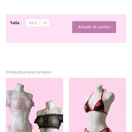
Babydoll
Talla
XS-S
M
Kohai
Añadir al carrito
cantidad
Productos relacionados